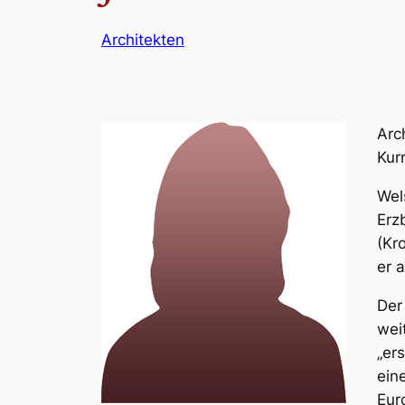
Architekten
Arc
Kur
Wel
Erz
(Kr
er 
Der
wei
„er
ein
Eur