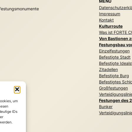
MENÜ
Datenschutzerkl
r Festungsmonumente
Impressum
Kontakt
Kulturroute
Was ist FORTE 
Von Bastionen 
Festungsbau vom
Einzelfestungen
Befestigte Stadt
Befestigte Ideals
Zitadellen
Befestigte Burg
Befestigtes Schl
Großfestungen
Verteidigungslini
Festungen des 2
Cookies, um
iesen
Bunker
deutige IDs
Verteidigungslini
er
 werden.