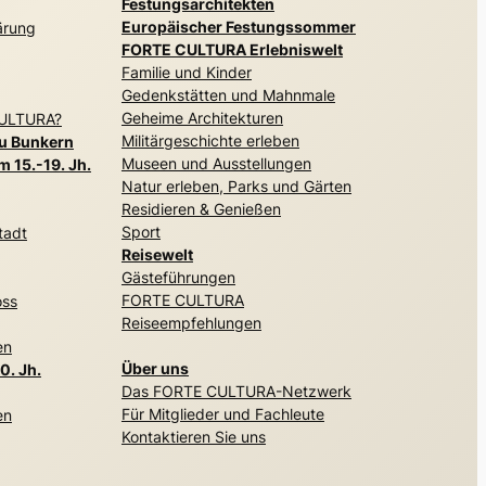
Festungsarchitekten
Europäischer Festungssommer
ärung
FORTE CULTURA Erlebniswelt
Familie und Kinder
Gedenkstätten und Mahnmale
Geheime Architekturen
CULTURA?
Militärgeschichte erleben
zu Bunkern
Museen und Ausstellungen
 15.-19. Jh.
Natur erleben, Parks und Gärten
Residieren & Genießen
Sport
tadt
Reisewelt
Gästeführungen
FORTE CULTURA
oss
Reiseempfehlungen
en
Über uns
0. Jh.
Das FORTE CULTURA-Netzwerk
Für Mitglieder und Fachleute
en
Kontaktieren Sie uns