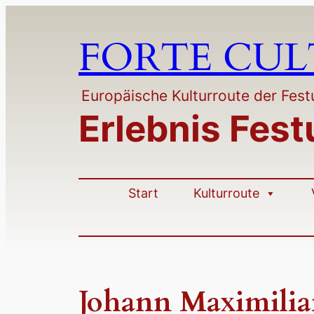
Zum
Inhalt
FORTE CU
springen
Europäische Kulturroute der Fe
Erlebnis Fes
Start
Kulturroute
Johann Maximilian