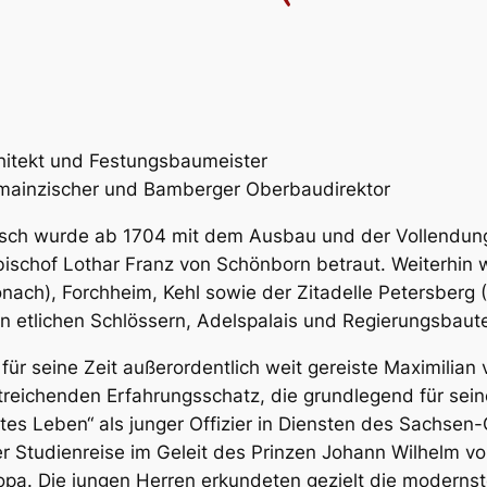
hitekt und Festungsbaumeister
mainzischer und Bamberger Oberbaudirektor
sch wurde ab 1704 mit dem Ausbau und der Vollendung 
bischof Lothar Franz von Schönborn betraut. Weiterhin
onach), Forchheim, Kehl sowie der Zitadelle Petersberg 
an etlichen Schlössern, Adelspalais und Regierungsbau
 für seine Zeit außerordentlich weit gereiste Maximilian
treichenden Erfahrungsschatz, die grundlegend für sei
stes Leben“ als junger Offizier in Diensten des Sachsen
er Studienreise im Geleit des Prinzen Johann Wilhelm
opa. Die jungen Herren erkundeten gezielt die modernst