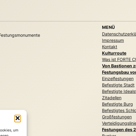
MENÜ
Datenschutzerkl
r Festungsmonumente
Impressum
Kontakt
Kulturroute
Was ist FORTE 
Von Bastionen 
Festungsbau vom
Einzelfestungen
Befestigte Stadt
Befestigte Ideals
Zitadellen
Befestigte Burg
Befestigtes Schl
Großfestungen
Verteidigungslini
Festungen des 2
Cookies, um
iesen
Bunker