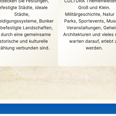
tdecken Sie Festungen,
CULTURA Themenwelten
festigte Städte, ideale
Groß und Klein.
Städte,
Militärgeschichte, Natur
eidigungssysteme, Bunker
Parks, Sportevents, Mus
befestigte Landschaften,
Veranstaltungen, Gehe
 durch eine gemeinsame
Architekturen und vieles
storische und kulturelle
warten darauf, erlebt 
zählung verbunden sind.
werden.