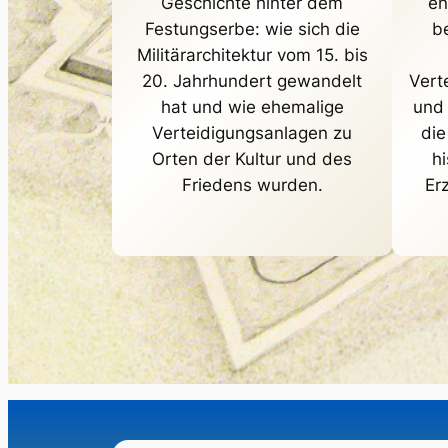
Geschichte hinter dem
en
Festungserbe: wie sich die
be
Militärarchitektur vom 15. bis
20. Jahrhundert gewandelt
Vert
hat und wie ehemalige
und 
Verteidigungsanlagen zu
die
Orten der Kultur und des
hi
Friedens wurden.
Er