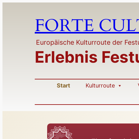
Zum
Inhalt
FORTE CU
springen
Europäische Kulturroute der Fe
Erlebnis Fes
Start
Kulturroute