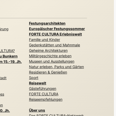
Festungsarchitekten
Europäischer Festungssommer
ärung
FORTE CULTURA Erlebniswelt
Familie und Kinder
Gedenkstätten und Mahnmale
Geheime Architekturen
CULTURA?
Militärgeschichte erleben
zu Bunkern
Museen und Ausstellungen
 15.-19. Jh.
Natur erleben, Parks und Gärten
Residieren & Genießen
Sport
tadt
Reisewelt
Gästeführungen
FORTE CULTURA
oss
Reiseempfehlungen
en
Über uns
0. Jh.
Das FORTE CULTURA-Netzwerk