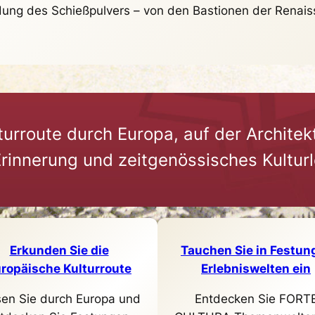
indung des Schießpulvers – von den Bastionen der Rena
turroute durch Europa, auf der Architek
rinnerung und zeitgenössisches Kulturl
Erkunden Sie die
Tauchen Sie in Festun
ropäische Kulturroute
Erlebniswelten ein
sen Sie durch Europa und
Entdecken Sie FORT