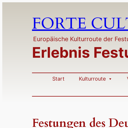
Zum
Inhalt
FORTE CU
springen
Europäische Kulturroute der Fe
Erlebnis Fes
Start
Kulturroute
Festungen des De