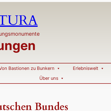
LTURA
stungsmonumente
tungen
Von Bastionen zu Bunkern
Erlebniswelt
Über uns
utschen Bundes