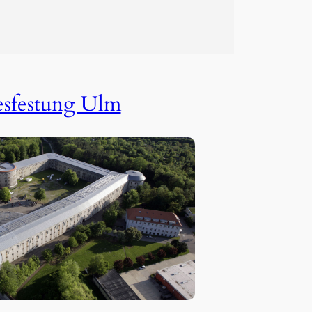
sfestung Ulm
)