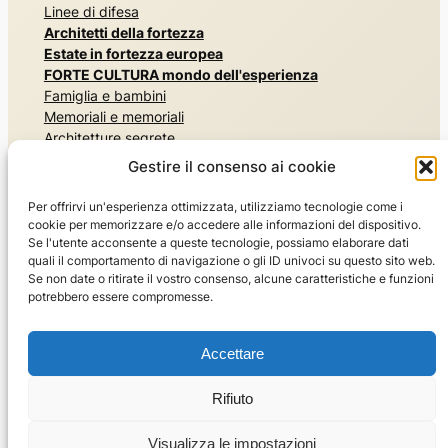
Linee di difesa
Architetti della fortezza
Estate in fortezza europea
FORTE CULTURA mondo dell'esperienza
Famiglia e bambini
Memoriali e memoriali
Architetture segrete
Esperienza di storia militare
Gestire il consenso ai cookie
Musei e mostre
Esperienza nella natura, nei parchi e nei giardini
Per offrirvi un'esperienza ottimizzata, utilizziamo tecnologie come i
Risiedere e divertirsi
cookie per memorizzare e/o accedere alle informazioni del dispositivo.
Lo sport
Se l'utente acconsente a queste tecnologie, possiamo elaborare dati
quali il comportamento di navigazione o gli ID univoci su questo sito web.
Il mondo dei viaggi
Se non date o ritirate il vostro consenso, alcune caratteristiche e funzioni
Visite guidate
potrebbero essere compromesse.
Consigli di viaggio FORTE CULTURA
Chi siamo
Accettare
La rete FORTE CULTURA
Per i membri e gli esperti
Rifiuto
Mettetevi in contatto con noi
Visualizza le impostazioni