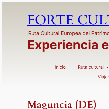
Saltar
al
FORTE CU
contenido
Ruta Cultural Europea del Patrimo
Experiencia e
Inicio
Ruta cultural
Viaja
Maguncia (DE)