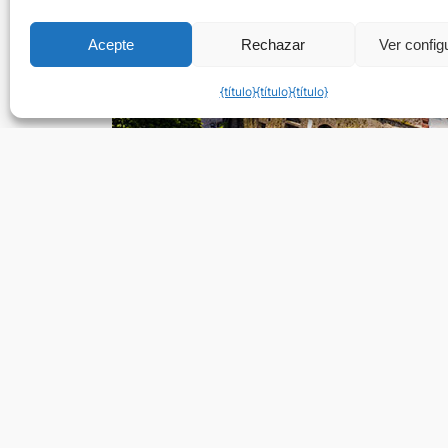
Acepte
Rechazar
Ver config
{título}
{título}
{título}