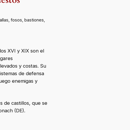
uestos
llas, fosos, bastiones,
los XVI y XIX son el
ugares
levados y costas. Su
 sistemas de defensa
fuego enemigas y
s de castillos, que se
onach (DE).