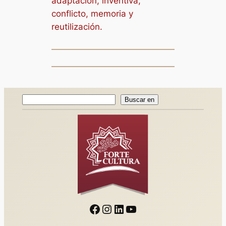
adaptación, inventiva,
conflicto, memoria y
reutilización.
Buscar
Buscar en
en
Facebook
Instagram
LinkedIn
YouTube