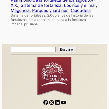
Patrimonio de la fortaleza de los siglos XV-
XIX.
, 
Sistema de fortaleza
, 
Los ríos y el mar
, 
Maguncia
, 
Parques y jardines
, 
Ciudadela
Sistema de fortalezas: 2.000 años de historia de las
fortalezas: de la fortaleza romana a la fortaleza
imperial prusiana
Buscar
Buscar en
en
Facebook
Instagram
LinkedIn
YouTube