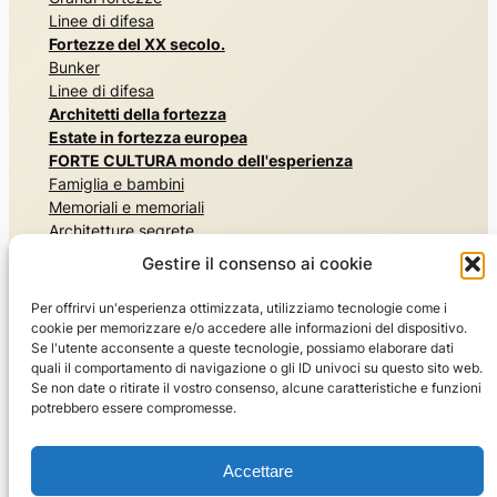
Linee di difesa
Fortezze del XX secolo.
Bunker
Linee di difesa
Architetti della fortezza
Estate in fortezza europea
FORTE CULTURA mondo dell'esperienza
Famiglia e bambini
Memoriali e memoriali
Architetture segrete
Esperienza di storia militare
Gestire il consenso ai cookie
Musei e mostre
Esperienza nella natura, nei parchi e nei giardini
Per offrirvi un'esperienza ottimizzata, utilizziamo tecnologie come i
Risiedere e divertirsi
cookie per memorizzare e/o accedere alle informazioni del dispositivo.
Lo sport
Se l'utente acconsente a queste tecnologie, possiamo elaborare dati
quali il comportamento di navigazione o gli ID univoci su questo sito web.
Il mondo dei viaggi
Se non date o ritirate il vostro consenso, alcune caratteristiche e funzioni
Visite guidate
potrebbero essere compromesse.
Consigli di viaggio FORTE CULTURA
Chi siamo
Accettare
La rete FORTE CULTURA