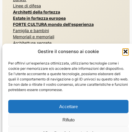
Linee di difesa
Architetti della fortezza
Estate in fortezza europea
FORTE CULTURA mondo dell'esperienza
Famiglia e bambini
Memoriali e memoriali
Architetture segrete
Esperienza di storia militare
Gestire il consenso ai cookie
Musei e mostre
Esperienza nella natura, nei parchi e nei giardini
Per offrirvi un'esperienza ottimizzata, utilizziamo tecnologie come i
Risiedere e divertirsi
cookie per memorizzare e/o accedere alle informazioni del dispositivo.
Lo sport
Se l'utente acconsente a queste tecnologie, possiamo elaborare dati
quali il comportamento di navigazione o gli ID univoci su questo sito web.
Il mondo dei viaggi
Se non date o ritirate il vostro consenso, alcune caratteristiche e funzioni
Visite guidate
potrebbero essere compromesse.
Consigli di viaggio FORTE CULTURA
Chi siamo
Accettare
La rete FORTE CULTURA
Per i membri e gli esperti
Rifiuto
Mettetevi in contatto con noi