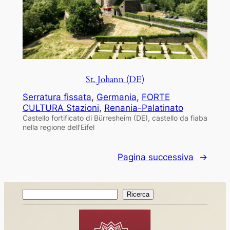
St. Johann (DE)
Serratura fissata
, 
Germania
, 
FORTE
CULTURA Stazioni
, 
Renania-Palatinato
Castello fortificato di Bürresheim (DE), castello da fiaba
nella regione dell'Eifel
Pagina successiva
→
Ricerca
Ricerca