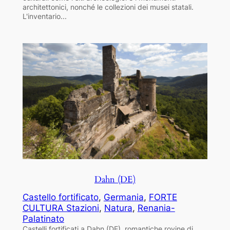
architettonici, nonché le collezioni dei musei statali.
L'inventario...
Dahn (DE)
Castello fortificato
, 
Germania
, 
FORTE
CULTURA Stazioni
, 
Natura
, 
Renania-
Palatinato
Castelli fortificati a Dahn (DE), romantiche rovine di