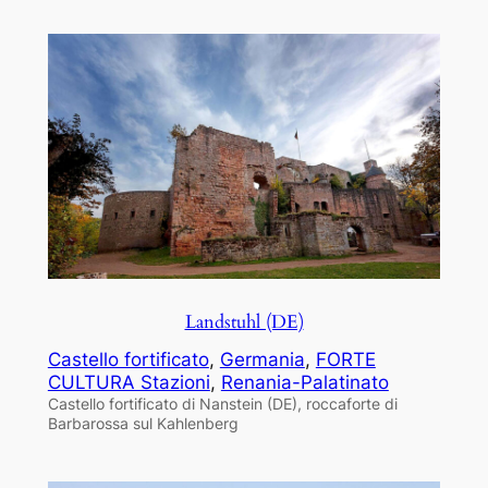
Landstuhl (DE)
Castello fortificato
, 
Germania
, 
FORTE
CULTURA Stazioni
, 
Renania-Palatinato
Castello fortificato di Nanstein (DE), roccaforte di
Barbarossa sul Kahlenberg