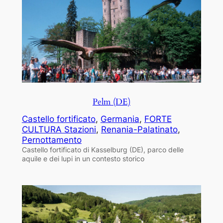
Pelm (DE)
Castello fortificato
, 
Germania
, 
FORTE
CULTURA Stazioni
, 
Renania-Palatinato
, 
Pernottamento
Castello fortificato di Kasselburg (DE), parco delle
aquile e dei lupi in un contesto storico