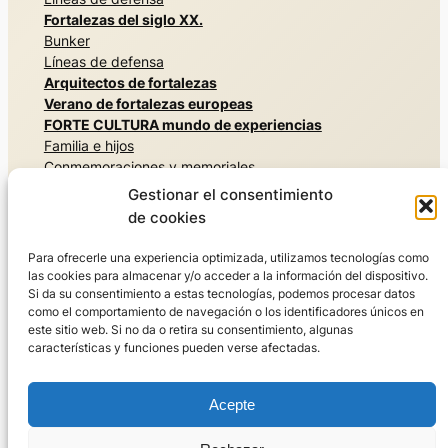
Fortalezas del siglo XX.
Bunker
Líneas de defensa
Arquitectos de fortalezas
Verano de fortalezas europeas
FORTE CULTURA mundo de experiencias
Familia e hijos
Conmemoraciones y memoriales
Arquitecturas secretas
Gestionar el consentimiento
Vivir la historia militar
de cookies
Museos y exposiciones
Naturaleza, parques y jardines
Para ofrecerle una experiencia optimizada, utilizamos tecnologías como
Residir y disfrutar
las cookies para almacenar y/o acceder a la información del dispositivo.
Deporte
Si da su consentimiento a estas tecnologías, podemos procesar datos
como el comportamiento de navegación o los identificadores únicos en
Viajar por el mundo
este sitio web. Si no da o retira su consentimiento, algunas
Visitas guiadas
características y funciones pueden verse afectadas.
FORTE CULTURA recomendaciones de viaje
Quiénes somos
Acepte
La red FORTE CULTURA
Para socios y expertos