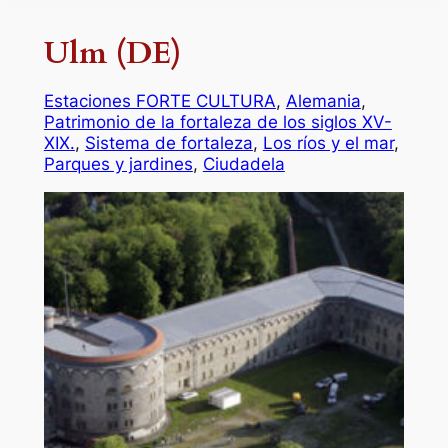
Ulm (DE)
Estaciones FORTE CULTURA
, 
Alemania
, 
Patrimonio de la fortaleza de los siglos XV-
XIX.
, 
Sistema de fortaleza
, 
Los ríos y el mar
, 
Parques y jardines
, 
Ciudadela