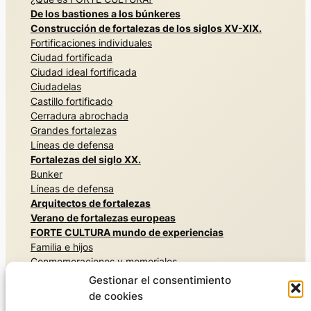
De los bastiones a los búnkeres
Construcción de fortalezas de los siglos XV-XIX.
Fortificaciones individuales
Ciudad fortificada
Ciudad ideal fortificada
Ciudadelas
Castillo fortificado
Cerradura abrochada
Grandes fortalezas
Líneas de defensa
Fortalezas del siglo XX.
Bunker
Líneas de defensa
Arquitectos de fortalezas
Verano de fortalezas europeas
FORTE CULTURA mundo de experiencias
Familia e hijos
Conmemoraciones y memoriales
Arquitecturas secretas
Gestionar el consentimiento
Vivir la historia militar
de cookies
Museos y exposiciones