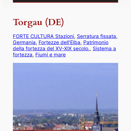
Torgau (DE)
FORTE CULTURA Stazioni
, 
Serratura fissata
, 
Germania
, 
Fortezze dell'Elba
, 
Patrimonio
della fortezza del XV-XIX secolo.
, 
Sistema a
fortezza
, 
Fiumi e mare