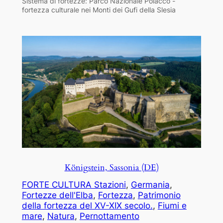
Sistema di fortezze: Parco Nazionale Polacco -
fortezza culturale nei Monti dei Gufi della Slesia
Königstein, Sassonia (DE)
FORTE CULTURA Stazioni
, 
Germania
, 
Fortezze dell'Elba
, 
Fortezza
, 
Patrimonio
della fortezza del XV-XIX secolo.
, 
Fiumi e
mare
, 
Natura
, 
Pernottamento