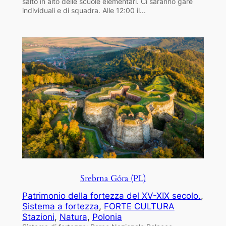
salto in alto delle scuole elementari. Ci saranno gare
individuali e di squadra. Alle 12:00 il...
Srebrna Góra (PL)
Patrimonio della fortezza del XV-XIX secolo.
, 
Sistema a fortezza
, 
FORTE CULTURA
Stazioni
, 
Natura
, 
Polonia