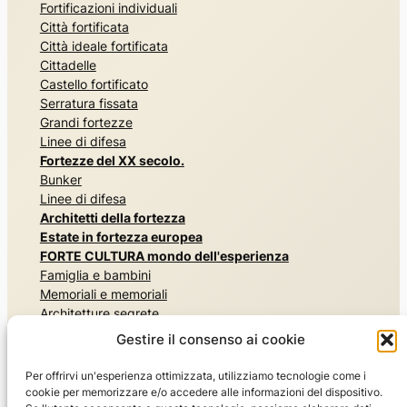
Fortificazioni individuali
Città fortificata
Città ideale fortificata
Cittadelle
Castello fortificato
Serratura fissata
Grandi fortezze
Linee di difesa
Fortezze del XX secolo.
Bunker
Linee di difesa
Architetti della fortezza
Estate in fortezza europea
FORTE CULTURA mondo dell'esperienza
Famiglia e bambini
Memoriali e memoriali
Architetture segrete
Esperienza di storia militare
Gestire il consenso ai cookie
Musei e mostre
Esperienza nella natura, nei parchi e nei giardini
Per offrirvi un'esperienza ottimizzata, utilizziamo tecnologie come i
Risiedere e divertirsi
cookie per memorizzare e/o accedere alle informazioni del dispositivo.