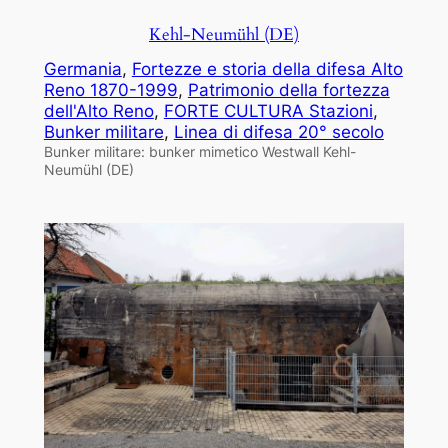
Kehl-Neumühl (DE)
Germania
, 
Fortezze e storia della difesa Alto
Reno 1870-1999
, 
Patrimonio della fortezza
dell'Alto Reno
, 
FORTE CULTURA Stazioni
, 
Bunker militare
, 
Linea di difesa 20° secolo
Bunker militare: bunker mimetico Westwall Kehl-
Neumühl (DE)