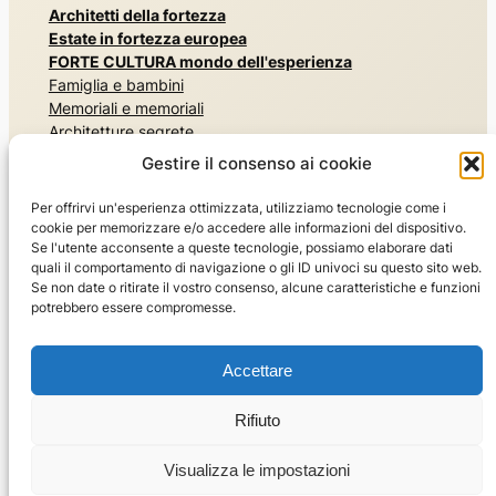
Architetti della fortezza
Estate in fortezza europea
FORTE CULTURA mondo dell'esperienza
Famiglia e bambini
Memoriali e memoriali
Architetture segrete
Esperienza di storia militare
Gestire il consenso ai cookie
Musei e mostre
Esperienza nella natura, nei parchi e nei giardini
Per offrirvi un'esperienza ottimizzata, utilizziamo tecnologie come i
Risiedere e divertirsi
cookie per memorizzare e/o accedere alle informazioni del dispositivo.
Lo sport
Se l'utente acconsente a queste tecnologie, possiamo elaborare dati
quali il comportamento di navigazione o gli ID univoci su questo sito web.
Il mondo dei viaggi
Se non date o ritirate il vostro consenso, alcune caratteristiche e funzioni
Visite guidate
potrebbero essere compromesse.
Consigli di viaggio FORTE CULTURA
Chi siamo
Accettare
La rete FORTE CULTURA
Per i membri e gli esperti
Rifiuto
Mettetevi in contatto con noi
Visualizza le impostazioni
©2026 FORTE CULTURA e.V.