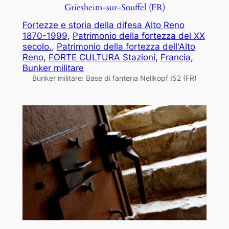
Griesheim-sur-Souffel (FR)
Fortezze e storia della difesa Alto Reno
1870-1999
, 
Patrimonio della fortezza del XX
secolo.
, 
Patrimonio della fortezza dell'Alto
Reno
, 
FORTE CULTURA Stazioni
, 
Francia
, 
Bunker militare
Bunker militare: Base di fanteria Nellkopf I52 (FR)