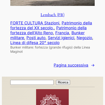
Lembach (FR)
FORTE CULTURA Stazioni
, 
Patrimonio della
fortezza del XX secolo.
, 
Patrimonio della
fortezza dell'Alto Reno
, 
Francia
, 
Bunker
militare
, 
Posti auto
, 
Servizi igienici
, 
Negozio
, 
Linea di difesa 20° secolo
Bunker militare: fortezza (grande rifugio) della Linea
Maginot
Pagina successiva
→
Ricerca
Ricerca