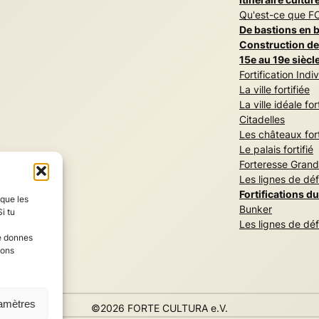
Qu'est-ce que 
De bastions en 
Construction de
15e au 19e siècl
Fortification Indi
La ville fortifiée
La ville idéale for
Citadelles
Les châteaux fort
Le palais fortifié
Forteresse Gran
Les lignes de dé
Fortifications d
 que les
Bunker
i tu
Les lignes de dé
ne donnes
ions
ramètres
©2026 FORTE CULTURA e.V.