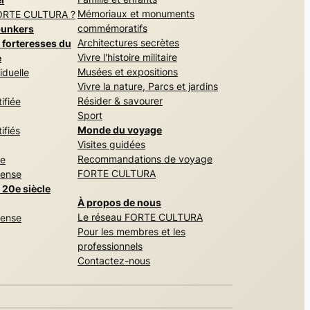
Mémoriaux et monuments
FORTE CULTURA ?
commémoratifs
bunkers
Architectures secrètes
 forteresses du
Vivre l'histoire militaire
e
Musées et expositions
viduelle
Vivre la nature, Parcs et jardins
Résider & savourer
tifiée
Sport
Monde du voyage
ifiés
Visites guidées
Recommandations de voyage
de
FORTE CULTURA
fense
u 20e siècle
À propos de nous
Le réseau FORTE CULTURA
fense
Pour les membres et les
professionnels
Contactez-nous