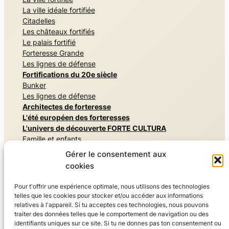
La ville idéale fortifiée
Citadelles
Les châteaux fortifiés
Le palais fortifié
Forteresse Grande
Les lignes de défense
Fortifications du 20e siècle
Bunker
Les lignes de défense
Architectes de forteresse
L'été européen des forteresses
L'univers de découverte FORTE CULTURA
Famille et enfants
Mémoriaux et monuments commémoratifs
Gérer le consentement aux
Architectures secrètes
cookies
Vivre l'histoire militaire
Musées et expositions
Pour t'offrir une expérience optimale, nous utilisons des technologies
Vivre la nature, Parcs et jardins
telles que les cookies pour stocker et/ou accéder aux informations
Résider & savourer
relatives à l'appareil. Si tu acceptes ces technologies, nous pouvons
Sport
traiter des données telles que le comportement de navigation ou des
identifiants uniques sur ce site. Si tu ne donnes pas ton consentement ou
Monde du voyage