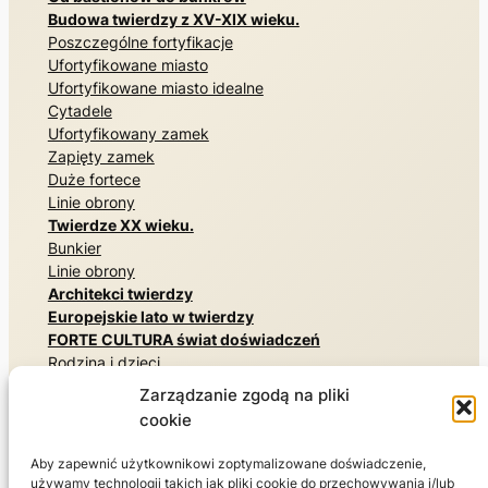
Szlak kulturowy
Czym jest FORTE CULTURA?
Od bastionów do bunkrów
Budowa twierdzy z XV-XIX wieku.
Poszczególne fortyfikacje
Ufortyfikowane miasto
Ufortyfikowane miasto idealne
Cytadele
Ufortyfikowany zamek
Zapięty zamek
Duże fortece
Linie obrony
Twierdze XX wieku.
Bunkier
Linie obrony
Architekci twierdzy
Europejskie lato w twierdzy
Zarządzanie zgodą na pliki
FORTE CULTURA świat doświadczeń
Rodzina i dzieci
cookie
Pomniki i miejsca pamięci
Tajne architektury
Aby zapewnić użytkownikowi zoptymalizowane doświadczenie,
używamy technologii takich jak pliki cookie do przechowywania i/lub
Poznaj historię wojskowości