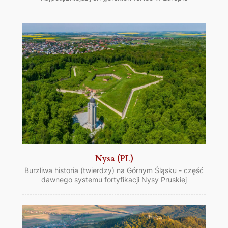
Königstein, Saksonia (DE)
Twierdza: Jedna z najpiękniejszych i
najpotężniejszych górskich fortec w Europie
Nysa (PL)
Burzliwa historia (twierdzy) na Górnym Śląsku - część
dawnego systemu fortyfikacji Nysy Pruskiej