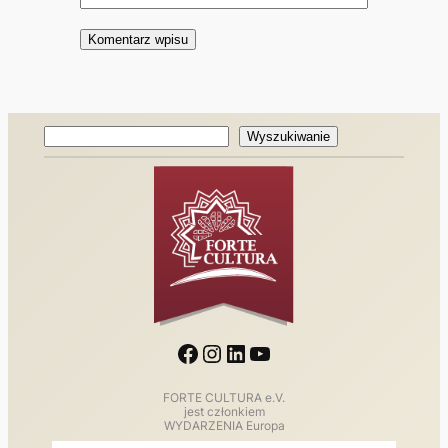
Witryna internetowa
Wyszukiwanie
Wyszukiwanie
Facebook
Instagram
LinkedIn
YouTube