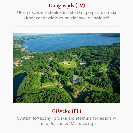
Daugavpils (LV)
Ufortyfikowane idealne miasto Daugavpils: ostatnia
ukończona twierdza bastionowa na świecie!
Giżycko (PL)
System forteczny: pruska architektura forteczna w
sercu Pojezierza Mazurskiego