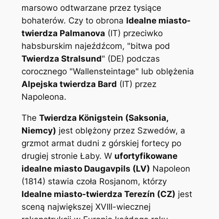
marsowo odtwarzane przez tysiące
bohaterów. Czy to obrona
Idealne miasto-
twierdza Palmanova
(IT) przeciwko
habsburskim najeźdźcom, "bitwa pod
Twierdza Stralsund
" (DE) podczas
corocznego "Wallensteintage" lub oblężenia
Alpejska twierdza Bard
(IT) przez
Napoleona.
The
Twierdza Königstein (Saksonia,
Niemcy)
jest oblężony przez Szwedów, a
grzmot armat dudni z górskiej fortecy po
drugiej stronie Łaby. W
ufortyfikowane
idealne miasto Daugavpils (LV)
Napoleon
(1814) stawia czoła Rosjanom, którzy
Idealne miasto-twierdza Terezín (CZ)
jest
sceną największej XVIII-wiecznej