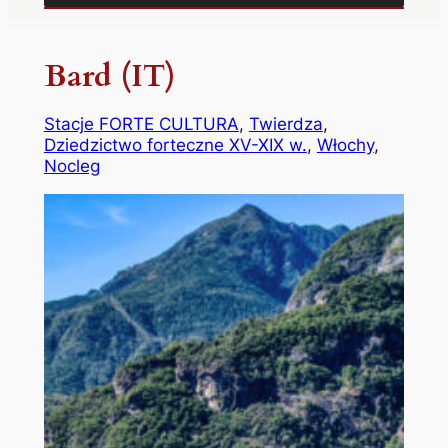
Bard (IT)
Stacje FORTE CULTURA
, 
Twierdza
, 
Dziedzictwo forteczne XV-XIX w.
, 
Włochy
, 
Nocleg