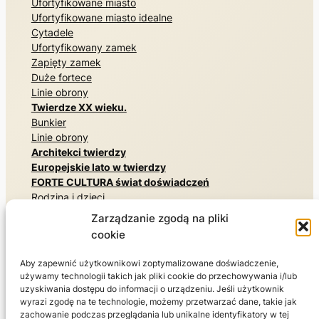
Ufortyfikowane miasto
Ufortyfikowane miasto idealne
Cytadele
Ufortyfikowany zamek
Zapięty zamek
Duże fortece
Linie obrony
Twierdze XX wieku.
Bunkier
Linie obrony
Architekci twierdzy
Europejskie lato w twierdzy
FORTE CULTURA świat doświadczeń
Rodzina i dzieci
Pomniki i miejsca pamięci
Zarządzanie zgodą na pliki
Tajne architektury
cookie
Poznaj historię wojskowości
Muzea i wystawy
Aby zapewnić użytkownikowi zoptymalizowane doświadczenie,
Przyroda, parki i ogrody
używamy technologii takich jak pliki cookie do przechowywania i/lub
Zamieszkaj i ciesz się
uzyskiwania dostępu do informacji o urządzeniu. Jeśli użytkownik
Sport
wyrazi zgodę na te technologie, możemy przetwarzać dane, takie jak
zachowanie podczas przeglądania lub unikalne identyfikatory w tej
Świat podróży