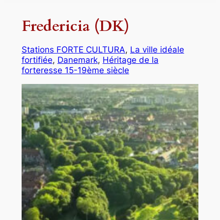
Fredericia (DK)
Stations FORTE CULTURA
, 
La ville idéale
fortifiée
, 
Danemark
, 
Héritage de la
forteresse 15-19ème siècle