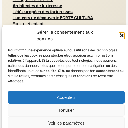
Architectes de forteresse
L'été européen des forteresses
L'univers de découverte FORTE CULTURA
Famille et enfants
Mémoriaux et monuments commémoratifs
Gérer le consentement aux
Architectures secrètes
cookies
Vivre l'histoire militaire
Musées et expositions
Pour t'offrir une expérience optimale, nous utilisons des technologies
Vivre la nature, Parcs et jardins
telles que les cookies pour stocker et/ou accéder aux informations
Résider & savourer
relatives à l'appareil. Si tu acceptes ces technologies, nous pouvons
Sport
traiter des données telles que le comportement de navigation ou des
identifiants uniques sur ce site. Si tu ne donnes pas ton consentement ou
Monde du voyage
si tu le retires, certaines caractéristiques et fonctions peuvent être
Visites guidées
affectées.
Recommandations de voyage FORTE CULTURA
À propos de nous
Accepteur
Le réseau FORTE CULTURA
Pour les membres et les professionnels
Refuser
Contactez-nous
Voir les paramètres