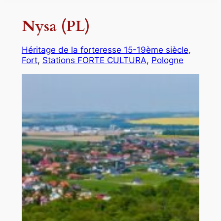
Nysa (PL)
Héritage de la forteresse 15-19ème siècle
, 
Fort
, 
Stations FORTE CULTURA
, 
Pologne