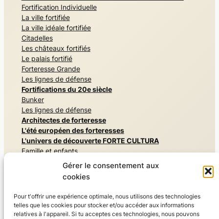
Fortification Individuelle
La ville fortifiée
La ville idéale fortifiée
Citadelles
Les châteaux fortifiés
Le palais fortifié
Forteresse Grande
Les lignes de défense
Fortifications du 20e siècle
Bunker
Les lignes de défense
Architectes de forteresse
L'été européen des forteresses
L'univers de découverte FORTE CULTURA
Famille et enfants
Mémoriaux et monuments commémoratifs
Gérer le consentement aux
Architectures secrètes
cookies
Vivre l'histoire militaire
Musées et expositions
Pour t'offrir une expérience optimale, nous utilisons des technologies
Vivre la nature, Parcs et jardins
telles que les cookies pour stocker et/ou accéder aux informations
Résider & savourer
relatives à l'appareil. Si tu acceptes ces technologies, nous pouvons