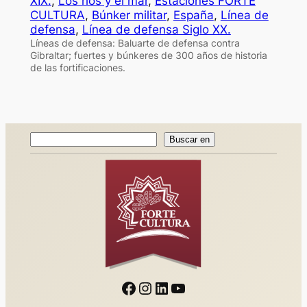
XIX.
, 
Los ríos y el mar
, 
Estaciones FORTE
CULTURA
, 
Búnker militar
, 
España
, 
Línea de
defensa
, 
Línea de defensa Siglo XX.
Líneas de defensa: Baluarte de defensa contra
Gibraltar; fuertes y búnkeres de 300 años de historia
de las fortificaciones.
Buscar
Buscar en
en
Facebook
Instagram
LinkedIn
YouTube