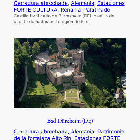
Cerradura abrochada
, 
Alemania
, 
Estaciones
FORTE CULTURA
, 
Renania-Palatinado
Castillo fortificado de Bürresheim (DE), castillo de
cuento de hadas en la región de Eifel
Bad Dürkheim (DE)
Cerradura abrochada
, 
Alemania
, 
Patrimonio
de la fortaleza Alto Rin
, 
Estaciones FORTE