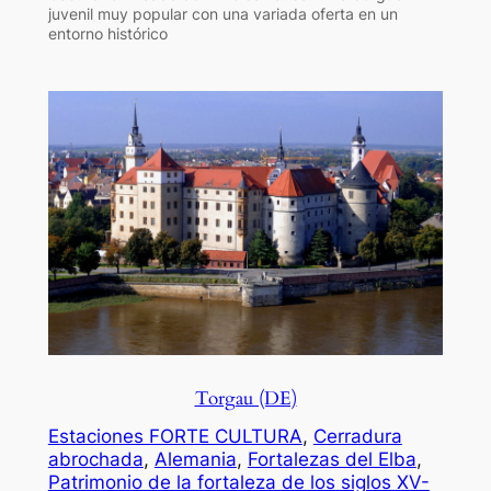
juvenil muy popular con una variada oferta en un
entorno histórico
Torgau (DE)
Estaciones FORTE CULTURA
, 
Cerradura
abrochada
, 
Alemania
, 
Fortalezas del Elba
, 
Patrimonio de la fortaleza de los siglos XV-