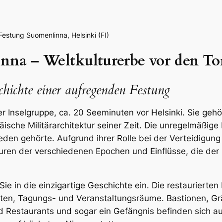
stung Suomenlinna, Helsinki (FI)
nna – Weltkulturerbe vor den To
chichte einer aufregenden Festung
er Inselgruppe, ca. 20 Seeminuten vor Helsinki. Sie ge
äische Militärarchitektur seiner Zeit. Die unregelmäßige
eden gehörte. Aufgrund ihrer Rolle bei der Verteidigun
uren der verschiedenen Epochen und Einflüsse, die der
ie in die einzigartige Geschichte ein. Die restaurier
en, Tagungs- und Veranstaltungsräume. Bastionen, G
d Restaurants und sogar ein Gefängnis befinden sich a