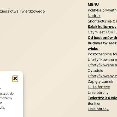
MENU
Polityka prywatn
 Dziedzictwa Twierdzowego
Nadruk
Skontaktuj się z
Szlak kulturowy
Czym jest FORT
Od bastionów d
Budowa twierdz
wieku.
Poszczególne for
Ufortyfikowane m
Ufortyfikowane m
Cytadele
Ufortyfikowany 
Zapięty zamek
Duże fortece
y
Linie obrony
dostępu do
Twierdze XX wie
e, możemy
ne
Bunkier
ofa,
Linie obrony