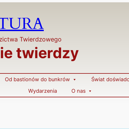
LTURA
dzictwa Twierdzowego
e twierdzy
Od bastionów do bunkrów
Świat doświad
Wydarzenia
O nas