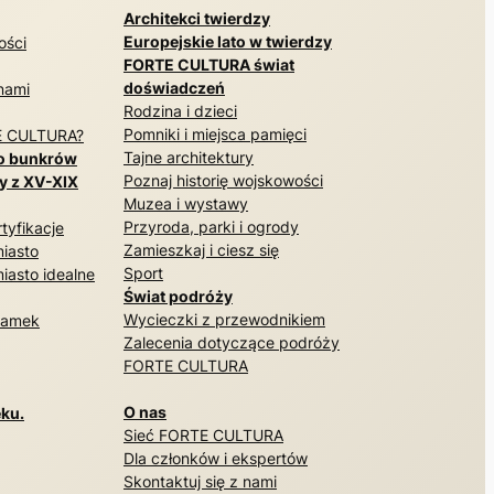
Architekci twierdzy
Europejskie lato w twierdzy
ości
FORTE CULTURA świat
doświadczeń
 nami
Rodzina i dzieci
Pomniki i miejsca pamięci
E CULTURA?
Tajne architektury
o bunkrów
Poznaj historię wojskowości
y z XV-XIX
Muzea i wystawy
Przyroda, parki i ogrody
tyfikacje
Zamieszkaj i ciesz się
iasto
Sport
iasto idealne
Świat podróży
Wycieczki z przewodnikiem
zamek
Zalecenia dotyczące podróży
FORTE CULTURA
O nas
ku.
Sieć FORTE CULTURA
Dla członków i ekspertów
Skontaktuj się z nami