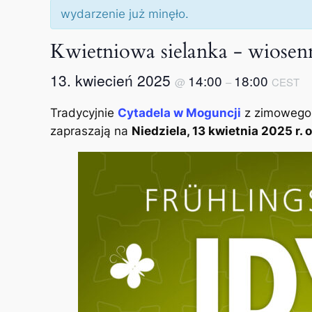
wydarzenie już minęło.
Kwietniowa sielanka - wiosen
13. kwiecień 2025
14:00
18:00
@
–
CEST
Tradycyjnie
Cytadela w Moguncji
z zimowego 
zapraszają na
Niedziela, 13 kwietnia 2025 r. 