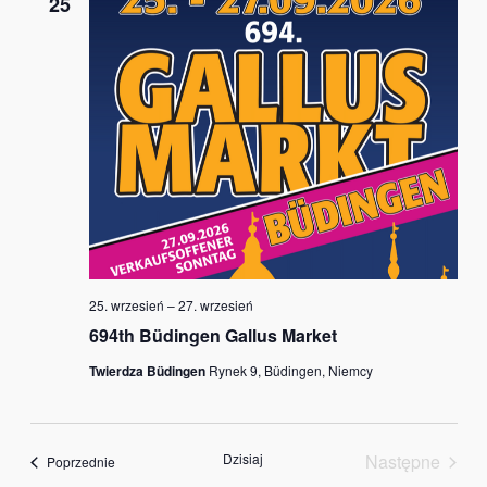
25
25. wrzesień
–
27. wrzesień
694th Büdingen Gallus Market
Twierdza Büdingen
Rynek 9, Büdingen, Niemcy
Dzisiaj
Następne
Wydarzenia
Poprzednie
Wydarzeni