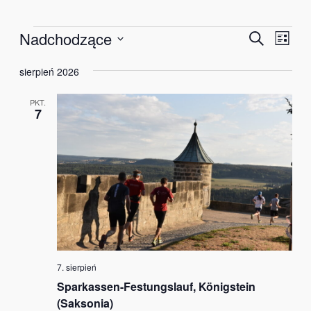
Wydarzenia
Wydar
Wyd
Nadchodzące
Szukaj
Lista
Wid
Wybierz
Nawiga
nawi
sierpień 2026
datę.
po
PKT.
wyszu
7
i
widok
7. sierpień
Sparkassen-Festungslauf, Königstein
(Saksonia)