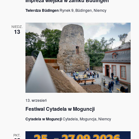
Impreza wiejska w zamku Büdingen
Twierdza Büdingen
Rynek 9, Büdingen, Niemcy
NIEDZ.
13
13. wrzesień
Festiwal Cytadela w Moguncji
Cytadela w Moguncji
Cytadela, Moguncja, Niemcy
PKT.