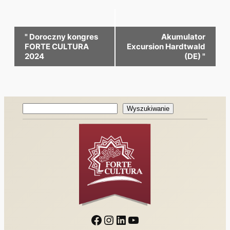
Wydarzenie
"
Doroczny kongres
Akumulator
Nawigacja
FORTE CULTURA
Excursion Hardtwald
2024
(DE)
"
Wyszukiwanie
Wyszukiwanie
Facebook
Instagram
LinkedIn
YouTube