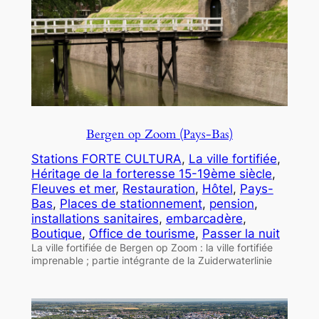
Bergen op Zoom (Pays-Bas)
Stations FORTE CULTURA
, 
La ville fortifiée
, 
Héritage de la forteresse 15-19ème siècle
, 
Fleuves et mer
, 
Restauration
, 
Hôtel
, 
Pays-
Bas
, 
Places de stationnement
, 
pension
, 
installations sanitaires
, 
embarcadère
, 
Boutique
, 
Office de tourisme
, 
Passer la nuit
La ville fortifiée de Bergen op Zoom : la ville fortifiée
imprenable ; partie intégrante de la Zuiderwaterlinie