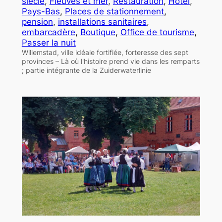
siècle
, 
Fleuves et mer
, 
Restauration
, 
Hôtel
, 
Pays-Bas
, 
Places de stationnement
, 
pension
, 
installations sanitaires
, 
embarcadère
, 
Boutique
, 
Office de tourisme
, 
Passer la nuit
Willemstad, ville idéale fortifiée, forteresse des sept
provinces – Là où l'histoire prend vie dans les remparts
; partie intégrante de la Zuiderwaterlinie