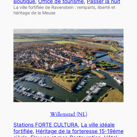
Boutique
, 
Office de tourisme
, 
Passer la nuit
La ville fortifiée de Ravenstein : remparts, liberté et
héritage de la Meuse
Willemstad (NL)
Stations FORTE CULTURA
, 
La ville idéale
fortifiée
, 
Héritage de la forteresse 15-19ème