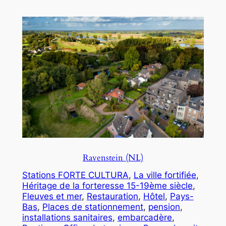
Ravenstein (NL)
Stations FORTE CULTURA
, 
La ville fortifiée
, 
Héritage de la forteresse 15-19ème siècle
, 
Fleuves et mer
, 
Restauration
, 
Hôtel
, 
Pays-
Bas
, 
Places de stationnement
, 
pension
, 
installations sanitaires
, 
embarcadère
, 