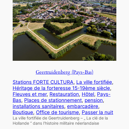
Geertruidenberg (Pays-Bas)
Stations FORTE CULTURA
, 
La ville fortifiée
, 
Héritage de la forteresse 15-19ème siècle
, 
Fleuves et mer
, 
Restauration
, 
Hôtel
, 
Pays-
Bas
, 
Places de stationnement
, 
pension
, 
installations sanitaires
, 
embarcadère
, 
Boutique
, 
Office de tourisme
, 
Passer la nuit
La ville fortifiée de Geertruidenberg – „ La clé de la
Hollande “ dans l'histoire militaire néerlandaise