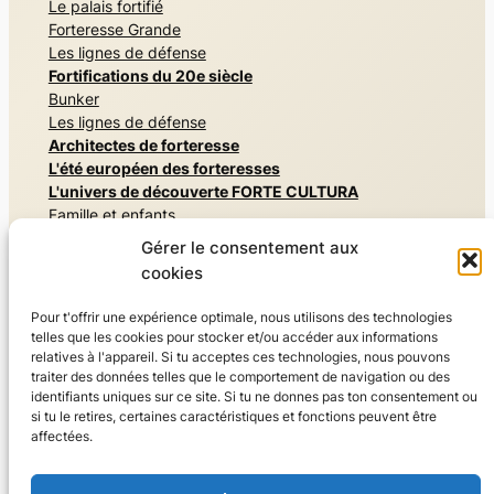
Le palais fortifié
Forteresse Grande
Les lignes de défense
Fortifications du 20e siècle
Bunker
Les lignes de défense
Architectes de forteresse
L'été européen des forteresses
L'univers de découverte FORTE CULTURA
Famille et enfants
Mémoriaux et monuments commémoratifs
Gérer le consentement aux
Architectures secrètes
cookies
Vivre l'histoire militaire
Musées et expositions
Pour t'offrir une expérience optimale, nous utilisons des technologies
Vivre la nature, Parcs et jardins
telles que les cookies pour stocker et/ou accéder aux informations
Résider & savourer
relatives à l'appareil. Si tu acceptes ces technologies, nous pouvons
Sport
traiter des données telles que le comportement de navigation ou des
identifiants uniques sur ce site. Si tu ne donnes pas ton consentement ou
Monde du voyage
si tu le retires, certaines caractéristiques et fonctions peuvent être
Visites guidées
affectées.
Recommandations de voyage FORTE CULTURA
À propos de nous