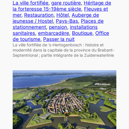
La ville fortifiée
, 
gare routière
, 
Héritage de
la forteresse 15-19ème siècle
, 
Fleuves et
mer
, 
Restauration
, 
Hôtel
, 
Auberge de
jeunesse / Hostel
, 
Pays-Bas
, 
Places de
stationnement
, 
pension
, 
installations
sanitaires
, 
embarcadère
, 
Boutique
, 
Office
de tourisme
, 
Passer la nuit
La ville fortifiée de ’s-Hertogenbosch : histoire et
modernité dans la capitale de la province du Brabant-
Septentrional ; partie intégrante de la Zuiderwaterlinie