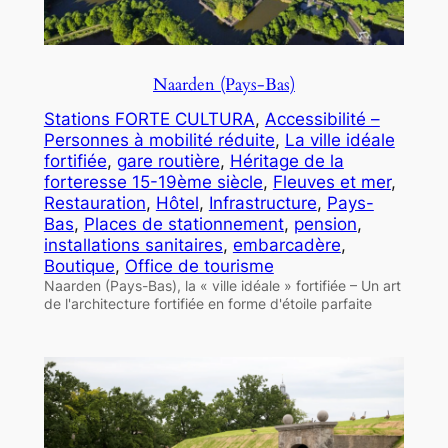
Naarden (Pays-Bas)
Stations FORTE CULTURA
, 
Accessibilité –
Personnes à mobilité réduite
, 
La ville idéale
fortifiée
, 
gare routière
, 
Héritage de la
forteresse 15-19ème siècle
, 
Fleuves et mer
, 
Restauration
, 
Hôtel
, 
Infrastructure
, 
Pays-
Bas
, 
Places de stationnement
, 
pension
, 
installations sanitaires
, 
embarcadère
, 
Boutique
, 
Office de tourisme
Naarden (Pays-Bas), la « ville idéale » fortifiée – Un art
de l'architecture fortifiée en forme d'étoile parfaite