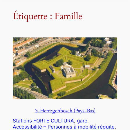
Étiquette :
Famille
’s-Hertogenbosch (Pays-Bas)
Stations FORTE CULTURA
, 
gare
, 
Accessibilité – Personnes à mobilité réduite
, 