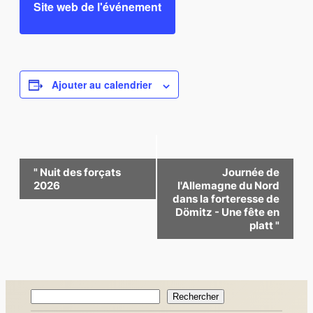
Site web de l'événement
Ajouter au calendrier
Navigation
"
Nuit des forçats
Journée de
Évènement
2026
l'Allemagne du Nord
dans la forteresse de
Dömitz - Une fête en
platt
"
Rechercher
Rechercher