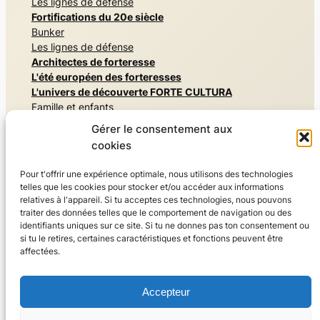
Les lignes de défense
Fortifications du 20e siècle
Bunker
Les lignes de défense
Architectes de forteresse
L'été européen des forteresses
L'univers de découverte FORTE CULTURA
Famille et enfants
Mémoriaux et monuments commémoratifs
Gérer le consentement aux
Architectures secrètes
cookies
Vivre l'histoire militaire
Musées et expositions
Pour t'offrir une expérience optimale, nous utilisons des technologies
Vivre la nature, Parcs et jardins
telles que les cookies pour stocker et/ou accéder aux informations
Résider & savourer
relatives à l'appareil. Si tu acceptes ces technologies, nous pouvons
Sport
traiter des données telles que le comportement de navigation ou des
identifiants uniques sur ce site. Si tu ne donnes pas ton consentement ou
Monde du voyage
si tu le retires, certaines caractéristiques et fonctions peuvent être
Visites guidées
affectées.
Recommandations de voyage FORTE CULTURA
À propos de nous
Accepteur
Le réseau FORTE CULTURA
Pour les membres et les professionnels