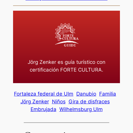
Jörg Zenker es guía turístico con
certificación FORTE CULTURA.
Fortaleza federal de Ulm
Danubio
Familia
Jörg Zenker
Niños
Gira de disfraces
Embrujada
Wilhelmsburg Ulm