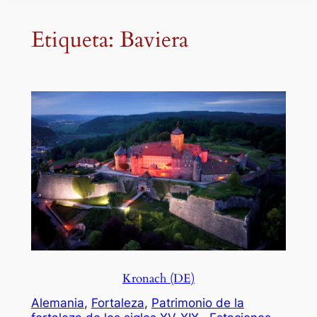
Etiqueta:
Baviera
Kronach (DE)
Alemania
, 
Fortaleza
, 
Patrimonio de la