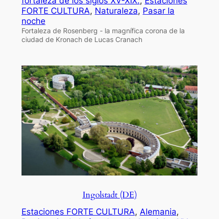
fortaleza de los siglos XV-XIX.
, 
Estaciones
FORTE CULTURA
, 
Naturaleza
, 
Pasar la
noche
Fortaleza de Rosenberg - la magnífica corona de la
ciudad de Kronach de Lucas Cranach
Ingolstadt (DE)
Estaciones FORTE CULTURA
, 
Alemania
, 