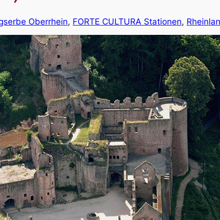
gserbe Oberrhein
, 
FORTE CULTURA Stationen
, 
Rheinla