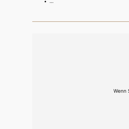
…
Wenn S