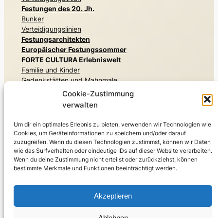
Festungen des 20. Jh.
Bunker
Verteidigungslinien
Festungsarchitekten
Europäischer Festungssommer
FORTE CULTURA Erlebniswelt
Familie und Kinder
Gedenkstätten und Mahnmale
Geheime Architekturen
Cookie-Zustimmung
Militärgeschichte erleben
verwalten
Museen und Ausstellungen
Natur erleben, Parks und Gärten
Um dir ein optimales Erlebnis zu bieten, verwenden wir Technologien wie
Residieren & Genießen
Cookies, um Geräteinformationen zu speichern und/oder darauf
Sport
zuzugreifen. Wenn du diesen Technologien zustimmst, können wir Daten
wie das Surfverhalten oder eindeutige IDs auf dieser Website verarbeiten.
Reisewelt
Wenn du deine Zustimmung nicht erteilst oder zurückziehst, können
Gästeführungen
bestimmte Merkmale und Funktionen beeinträchtigt werden.
FORTE CULTURA Reiseempfehlungen
Über uns
Akzeptieren
Das FORTE CULTURA-Netzwerk
Für Mitglieder und Fachleute
Ablehnen