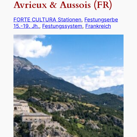
Avrieux & Aussois (FR)
FORTE CULTURA Stationen
, 
Festungserbe
15.-19. Jh.
, 
Festungssystem
, 
Frankreich