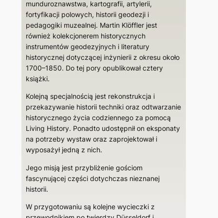
munduroznawstwa, kartografii, artylerii,
fortyfikacji polowych, historii geodezji i
pedagogiki muzealnej. Martin Klöffler jest
również kolekcjonerem historycznych
instrumentów geodezyjnych i literatury
historycznej dotyczącej inżynierii z okresu około
1700–1850. Do tej pory opublikował cztery
książki.
Kolejną specjalnością jest rekonstrukcja i
przekazywanie historii techniki oraz odtwarzanie
historycznego życia codziennego za pomocą
Living History. Ponadto udostępnił on eksponaty
na potrzeby wystaw oraz zaprojektował i
wyposażył jedną z nich.
Jego misją jest przybliżenie gościom
fascynującej części dotychczas nieznanej
historii.
W przygotowaniu są kolejne wycieczki z
przewodnikiem po twierdzy Düsseldorf i