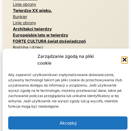
Linie obrony
Twierdze XX wieku.
Bunkier
Linie obrony
Architekci twierdzy
Europejskie lato w twierdzy
FORTE CULTURA świat doświadczeń
Rodzina i dzieci
Pomniki i miejsca pamięci
Zarządzanie zgodą na pliki
Tajne architektury
cookie
Poznaj historię wojskowości
Muzea i wystawy
Aby zapewnić użytkownikowi zoptymalizowane doświadczenie,
Przyroda, parki i ogrody
używamy technologii takich jak pliki cookie do przechowywania i/lub
Zamieszkaj i ciesz się
uzyskiwania dostępu do informacji o urządzeniu. Jeśli użytkownik
Sport
wyrazi zgodę na te technologie, możemy przetwarzać dane, takie jak
zachowanie podczas przeglądania lub unikalne identyfikatory w tej
Świat podróży
witrynie. Jeśli użytkownik nie wyrazi zgody lub ją wycofa, niektóre
Wycieczki z przewodnikiem
funkcje mogą być niedostępne.
Zalecenia dotyczące podróży FORTE CULTURA
O nas
Akceptuj
Sieć FORTE CULTURA