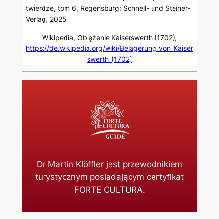
twierdze, tom 6, Regensburg: Schnell- und Steiner-
Verlag, 2025
Wikipedia, Oblężenie Kaiserswerth (1702),
https://de.wikipedia.org/wiki/Belagerung_von_Kaiser
swerth_(1702)
Dr Martin Klöffler jest przewodnikiem
turystycznym posiadającym certyfikat
FORTE CULTURA.