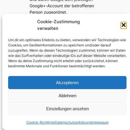
Google+-Account der betroffenen
Person zugeordnet.
Cookie-Zustimmung
Betätigt die betroffene Person einen
verwalten
der auf unserer Internetseite
integrierten Google+-Buttons und
Um dir ein optimales Erlebnis zu bieten, verwenden wir Technologien wie
gibt damit eine Google+1
Cookies, um Geräteinformationen zu speichern und/oder darauf
Empfehlung ab, ordnet Google diese
zuzugreifen. Wenn du diesen Technologien zustimmst, können wir Daten
Information dem persönlichen
wie das Surfverhalten oder eindeutige IDs auf dieser Website verarbeiten.
Google+-Benutzerkonto der
Wenn du deine Zustimmung nicht erteilst oder zurückziehst, können
bestimmte Merkmale und Funktionen beeinträchtigt werden.
betroffenen Person zu und speichert
diese personenbezogenen Daten.
Google speichert die Google+1-
Akzeptieren
Empfehlung der betroffenen Person
und macht diese in Übereinstimmung
Ablehnen
mit den von der betroffenen Person
diesbezüglich akzeptierten
Einstellungen ansehen
Bedingungen öffentlich zugänglich.
Eine von der betroffenen Person auf
Cookie-Richtlinie
Datenschutzerklärung
Impressum
dieser Internetseite abgegebene